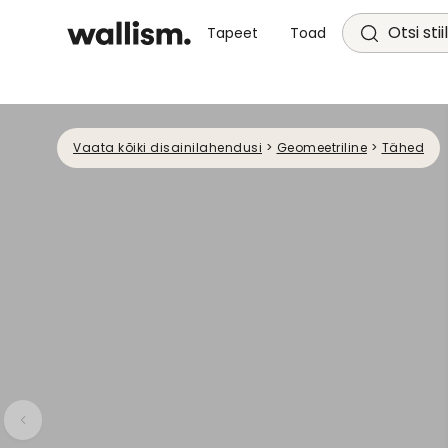
Otsi stii
Tapeet
Toad
Vaata kõiki disainilahendusi
>
Geomeetriline
>
Tähed