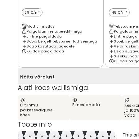
39 €/m²
45 €/m²
Matt viimistlus
Tekstuurne m
Paigaldamine tapeediliimiga
Paigaldamine
Lihtne paigaldada
Lihtne paiga
Sobib kergelt tekstureeritud seintega
Sobib kergelt
Saab kasutada lagedele
Veidi raskem
Kuidas paigaldada
Lisab sügavu
Sisekujundaj
Kuidas paig
Näita võrdlust
Alati koos wallismiga
Pimestamata
Ei tuhmu
Keskko
päikesevalguse
ja 100
käes
vaba
Toote info
This a