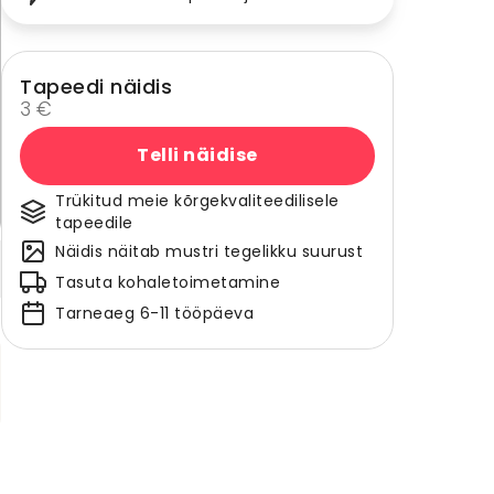
Tapeedi näidis
3 €
Telli näidise
Trükitud meie kõrgekvaliteedilisele
tapeedile
Näidis näitab mustri tegelikku suurust
Tasuta kohaletoimetamine
Tarneaeg 6-11 tööpäeva