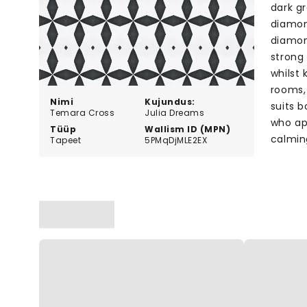
dark g
diamon
diamon
strong
whilst
rooms,
Nimi
Kujundus:
suits 
Temara Cross
Julia Dreams
who app
Tüüp
Wallism ID (MPN)
calmin
Tapeet
5PMqDjMLE2EX