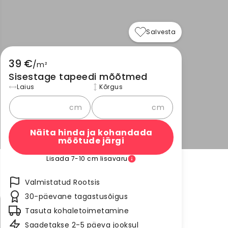
Salvesta
39 €
/
m²
Sisestage tapeedi mõõtmed
Laius
Kõrgus
cm
cm
Näita hinda ja kohandada
mõõtude järgi
Lisada 7-10 cm lisavaru
Valmistatud Rootsis
30-päevane tagastusõigus
Tasuta kohaletoimetamine
Saadetakse 2-5 päeva jooksul