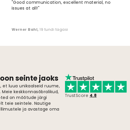
"Good communication, excellent material, no
issues at all!"
Werner Bahl
,
19 tundi tagasi
oon seinte jaoks
 et luua unikaalseid ruume,
i. Meie keskkonnasõbralikud,
TrustScore
4.8
oted on mõõtude järgi
t teie seintele. Nautige
ellimustele ja avastage oma