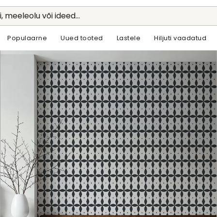
li, meeleolu või ideed...
Populaarne
Uued tooted
Lastele
Hiljuti vaadatud