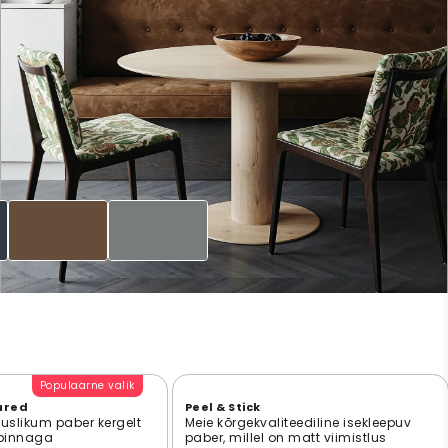
Populaarne valik
ured
Peel & Stick
suslikum paber kergelt
Meie kõrgekvaliteediline isekleepuv
 pinnaga
paber, millel on matt viimistlus