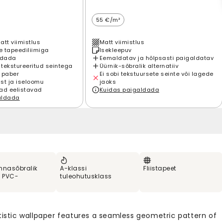
55 €/m²
att viimistlus
Matt viimistlus
 tapeediliimiga
Isekleepuv
ldada
Eemaldatav ja hõlpsasti paigaldatav
 tekstureeritud seintega
Üürnik-sõbralik alternatiiv
 paber
Ei sobi tekstuursete seinte või lagede
st ja iseloomu
jaoks
ad eelistavad
Kuidas paigaldada
aldada
nnasõbralik
A-klassi
Fliistapeet
% PVC-
tuleohutusklass
rtistic wallpaper features a seamless geometric pattern of