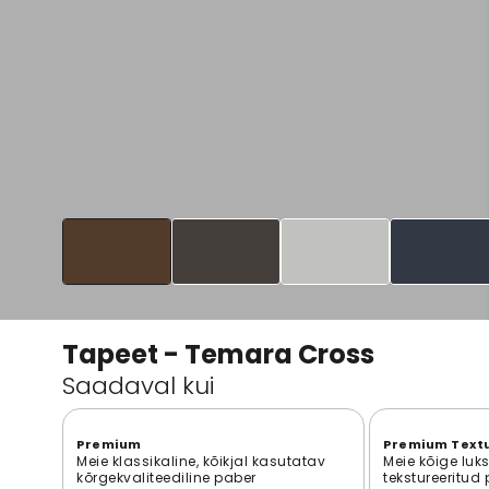
Tapeet - Temara Cross
Saadaval kui
Premium
Premium Text
Meie klassikaline, kõikjal kasutatav
Meie kõige luk
kõrgekvaliteediline paber
tekstureeritud