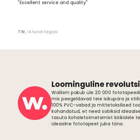
"Excellent service and quality"
TW
,
14 tundi tagasi
Loominguline revolutsi
Wallism pakub üle 20 000 fototapeedi,
mis peegeldavad teie isikupära ja stiil
100% PVC-vabad ja mittetoksilised to
kohandatud, et need sobiksid ideaalsel
tasuta kohaletoimetamist kõikidele t
ideaalne fototapeet juba täna.