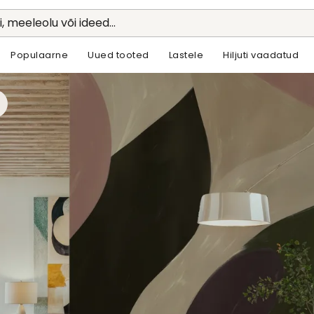
li, meeleolu või ideed...
Populaarne
Uued tooted
Lastele
Hiljuti vaadatud