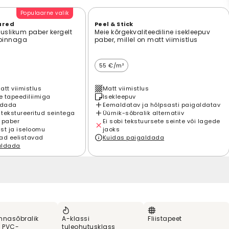
Populaarne valik
ured
Peel & Stick
suslikum paber kergelt
Meie kõrgekvaliteediline isekleepuv
 pinnaga
paber, millel on matt viimistlus
55 €/m²
att viimistlus
Matt viimistlus
 tapeediliimiga
Isekleepuv
ldada
Eemaldatav ja hõlpsasti paigaldatav
 tekstureeritud seintega
Üürnik-sõbralik alternatiiv
 paber
Ei sobi tekstuursete seinte või lagede
st ja iseloomu
jaoks
ad eelistavad
Kuidas paigaldada
aldada
nnasõbralik
A-klassi
Fliistapeet
% PVC-
tuleohutusklass