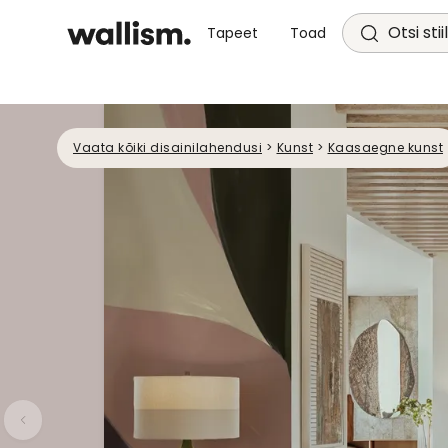
Otsi stii
Tapeet
Toad
Vaata kõiki disainilahendusi
>
Kunst
>
Kaasaegne kunst