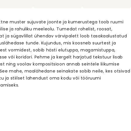
ktne muster sujuvate joonte ja kumerustega toob ruumi
lise ja rahuliku meeleolu. Tumedat rohelist, roosat,
at ja sügavlillat ühendav värvipalett loob tasakaalustatud
duslähedase tunde. Kujundus, mis koosneb suurtest ja
test vormidest, sobib hästi elutuppa, magamistuppa,
sse või koridori. Pehme ja kergelt harjatud tekstuur lisab
st ning voolav kompositsioon annab seintele liikumise
. See mahe, maalähedane seinakate sobib neile, kes otsivad
ku ja stiilset lahendust oma kodu või tööruumi
tamiseks.