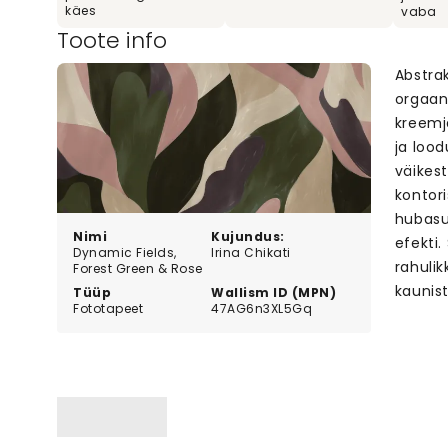
käes
vaba
Toote info
Abstra
orgaani
kreemj
ja loo
väikes
kontori
hubasu
Nimi
Kujundus:
efekti
Dynamic Fields,
Irina Chikati
rahulik
Forest Green & Rose
kaunis
Tüüp
Wallism ID (MPN)
Fototapeet
47AG6n3XL5Gq