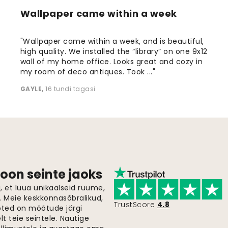
Wallpaper came within a week
"Wallpaper came within a week, and is beautiful,
high quality. We installed the “library” on one 9x12
wall of my home office. Looks great and cozy in
my room of deco antiques. Took ..."
GAYLE
,
16 tundi tagasi
oon seinte jaoks
 et luua unikaalseid ruume,
i. Meie keskkonnasõbralikud,
TrustScore
4.8
oted on mõõtude järgi
t teie seintele. Nautige