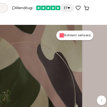
Klienditugi
ET
Rohkem selliseid