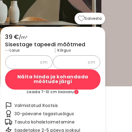
Salvesta
39 €
/
m²
Sisestage tapeedi mõõtmed
Laius
Kõrgus
cm
cm
Näita hinda ja kohandada
mõõtude järgi
Lisada 7-10 cm lisavaru
Valmistatud Rootsis
30-päevane tagastusõigus
Tasuta kohaletoimetamine
Saadetakse 2-5 päeva jooksul