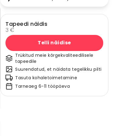
Tapeedi näidis
3 €
Telli näidise
Trükitud meie kõrgekvaliteedilisele
tapeedile
Suurendatud, et näidata tegelikku pilti
Tasuta kohaletoimetamine
Tarneaeg 6-11 tööpäeva