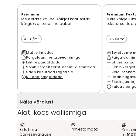
Premium
Premium Text
Meie klassikaline, kõikjal kasutatav
Meie kõige luk
kõrgekvaliteediline paber
tekstureeritud
39 €/m²
45 €/m²
Matt viimistlus
Tekstuurne m
Paigaldamine tapeediliimiga
Paigaldamine
Lihtne paigaldada
Lihtne paiga
Sobib kergelt tekstureeritud seintega
Sobib kergelt
Saab kasutada lagedele
Veidi raskem
Kuidas paigaldada
Lisab sügavu
Sisekujundaj
Kuidas paig
Näita võrdlust
Alati koos wallismiga
Pimestamata
Ei tuhmu
Keskko
päikesevalguse
ja 100