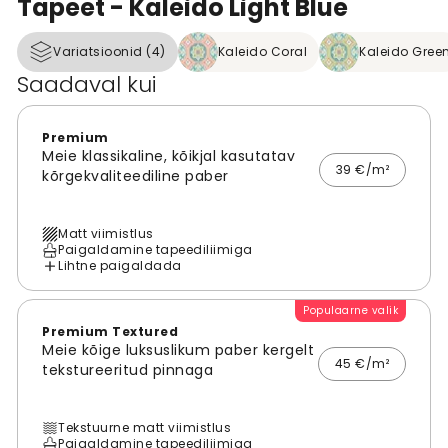
Tapeet - Kaleido Light Blue
Variatsioonid (4)
Kaleido Coral
Kaleido Gree
Saadaval kui
Premium
Meie klassikaline, kõikjal kasutatav
39 €/m²
kõrgekvaliteediline paber
Matt viimistlus
Paigaldamine tapeediliimiga
Lihtne paigaldada
Populaarne valik
Premium Textured
Meie kõige luksuslikum paber kergelt
45 €/m²
tekstureeritud pinnaga
Tekstuurne matt viimistlus
Paigaldamine tapeediliimiga