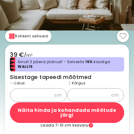
Rohkem selliseid
39 €
/
m²
Ainult 3 päeva jäänud! - Salvesta
15%
koodiga
WALL15
Sisestage tapeedi mõõtmed
Laius
Kõrgus
cm
cm
Näita hinda ja kohandada mõõtude
järgi
Lisada 7-10 cm lisavaru