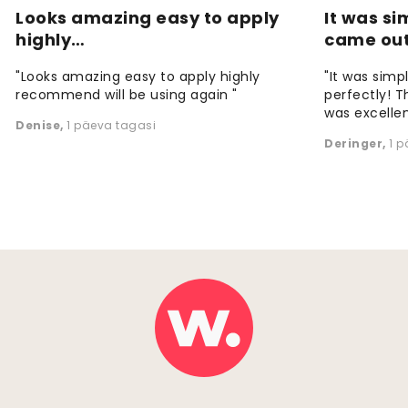
Looks amazing easy to apply
It was si
highly…
came ou
"Looks amazing easy to apply highly
"It was simp
recommend will be using again "
perfectly! T
was excellen
Denise
,
1 päeva tagasi
Deringer
,
1 