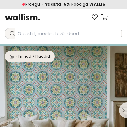
Praegu -
Säästa 15%
koodiga
WALL15
Otsi stiili, meeleolu või ideed...
>
Pinnad
>
Plaadid