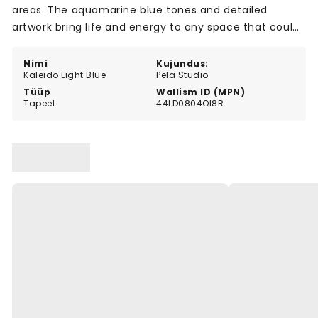
areas. The aquamarine blue tones and detailed
artwork bring life and energy to any space that could
use a touch of fun and colour.
Nimi
Kujundus:
Kaleido Light Blue
Pela Studio
Tüüp
Wallism ID (MPN)
Tapeet
44LD0804Ol8R