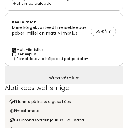
Lihtne paigaldada
Peel & Stick
Meie kõrgekvaliteediline isekleepuv
55 €/m²
paber, millel on matt viimistlus
Matt viimistlus
Isekleepuv
Eemaldatav ja hõlpsasti paigaldatav
Näita võrdlust
Alati koos wallismiga
Ei tuhmu päikesevalguse käes
Pimestamata
Keskkonnasõbralik ja 100% PVC-vaba