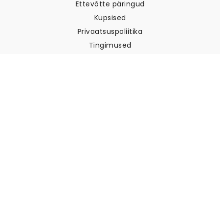
Ettevõtte päringud
Küpsised
Privaatsuspoliitika
Tingimused
Klienditugi
Võtke meiega ühendust
Tagastused ja tagasimaksed
Laevandus
Kuidas mõõta oma seina
Kuidas riputada tapeeti
Kuidas paigaldada sekekleepuv
KKK
Tapeedi artiklid
Valige oma asukoht