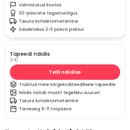
Valmistatud Rootsis
30-päevane tagastusõigus
Tasuta kohaletoimetamine
Saadetakse 2-5 päeva jooksul
Tapeedi näidis
3 €
Telli näidise
Trükitud meie kõrgekvaliteedilisele tapeedile
Näidis näitab mustri tegelikku suurust
Tasuta kohaletoimetamine
Tarneaeg 6-11 tööpäeva