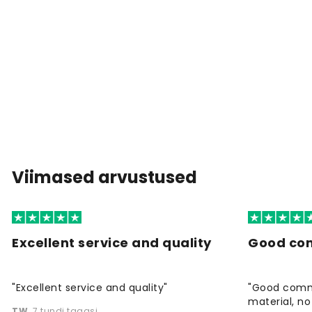
Viimased arvustused
Excellent service and quality
Good co
"Excellent service and quality"
"Good commu
material, no 
TW
,
7 tundi tagasi