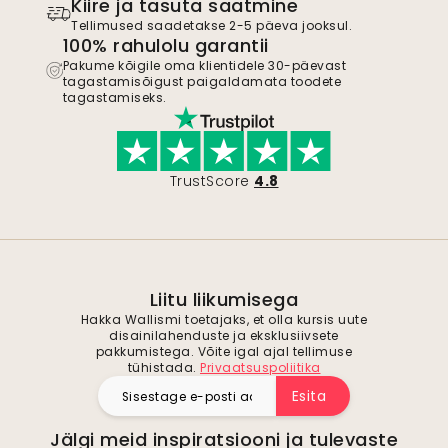
Kiire ja tasuta saatmine
Tellimused saadetakse 2-5 päeva jooksul.
100% rahulolu garantii
Pakume kõigile oma klientidele 30-päevast
tagastamisõigust paigaldamata toodete
tagastamiseks.
TrustScore
4.8
Liitu liikumisega
Hakka Wallismi toetajaks, et olla kursis uute
disainilahenduste ja eksklusiivsete
pakkumistega. Võite igal ajal tellimuse
tühistada.
Privaatsuspoliitika
Esita
Jälgi meid inspiratsiooni ja tulevaste