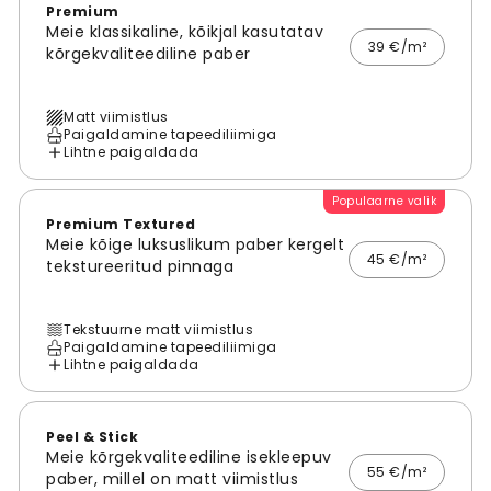
Premium
Meie klassikaline, kõikjal kasutatav
39 €/m²
kõrgekvaliteediline paber
Matt viimistlus
Paigaldamine tapeediliimiga
Lihtne paigaldada
Populaarne valik
Premium Textured
Meie kõige luksuslikum paber kergelt
45 €/m²
tekstureeritud pinnaga
Tekstuurne matt viimistlus
Paigaldamine tapeediliimiga
Lihtne paigaldada
Peel & Stick
Meie kõrgekvaliteediline isekleepuv
55 €/m²
paber, millel on matt viimistlus