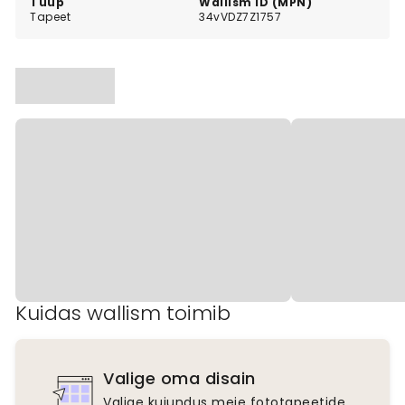
Tüüp
Wallism ID (MPN)
Tapeet
34vVDZ7Z1757
Kuidas wallism toimib
Valige oma disain
Valige kujundus meie fototapeetide