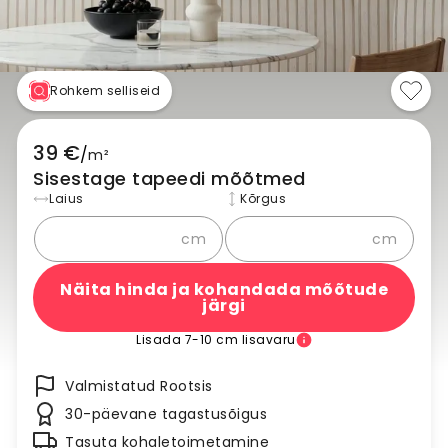
Rohkem selliseid
39 €
/
m²
Sisestage tapeedi mõõtmed
Laius
Kõrgus
cm
cm
Näita hinda ja kohandada mõõtude
järgi
Lisada 7-10 cm lisavaru
Valmistatud Rootsis
30-päevane tagastusõigus
Tasuta kohaletoimetamine