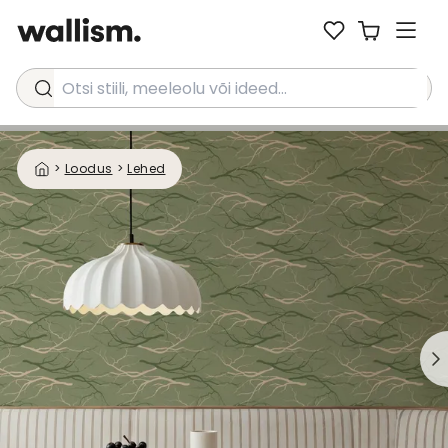
Otsi stiili, meeleolu või ideed...
>
Loodus
>
Lehed