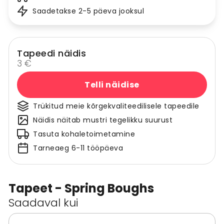
Saadetakse 2-5 päeva jooksul
Tapeedi näidis
3 €
Telli näidise
Trükitud meie kõrgekvaliteedilisele tapeedile
Näidis näitab mustri tegelikku suurust
Tasuta kohaletoimetamine
Tarneaeg 6-11 tööpäeva
Tapeet - Spring Boughs
Saadaval kui