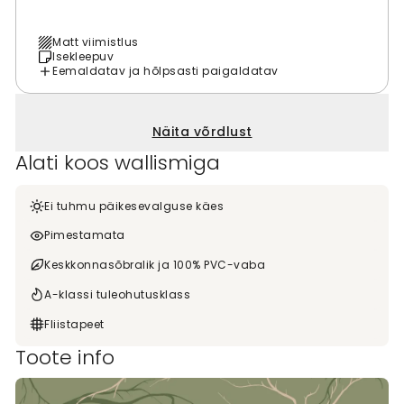
Matt viimistlus
Isekleepuv
Eemaldatav ja hõlpsasti paigaldatav
Näita võrdlust
Alati koos wallismiga
Ei tuhmu päikesevalguse käes
Pimestamata
Keskkonnasõbralik ja 100% PVC-vaba
A-klassi tuleohutusklass
Fliistapeet
Toote info