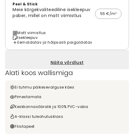
Peel & Stick
Meie kõrgekvaliteediline isekleepuv
55 €/m²
paber, millel on matt viimistlus
Matt viimistlus
Isekleepuv
Eemaldatav ja hõlpsasti paigaldatav
Näita võrdlust
Alati koos wallismiga
Ei tuhmu päikesevalguse käes
Pimestamata
Keskkonnasõbralik ja 100% PVC-vaba
A-klassi tuleohutusklass
Fliistapeet