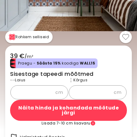
Rohkem selliseid
39 €
/
m²
Praegu -
Säästa 15%
koodiga
WALL15
Sisestage tapeedi mõõtmed
Laius
Kõrgus
cm
cm
Näita hinda ja kohandada mõõtude
järgi
Lisada 7-10 cm lisavaru