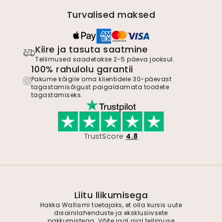
Turvalised maksed
Kiire ja tasuta saatmine
Tellimused saadetakse 2-5 päeva jooksul.
100% rahulolu garantii
Pakume kõigile oma klientidele 30-päevast
tagastamisõigust paigaldamata toodete
tagastamiseks.
TrustScore
4.8
Liitu liikumisega
Hakka Wallismi toetajaks, et olla kursis uute
disainilahenduste ja eksklusiivsete
pakkumistega. Võite igal ajal tellimuse