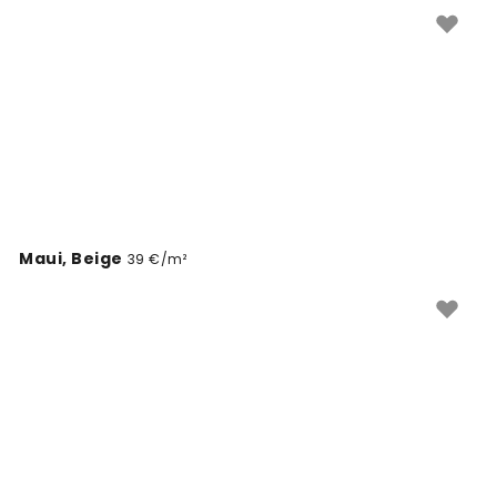
kaunis tan värvitoonis tapeedid ja muutke oma kodu
eriliseks.
Maui, Beige
39 €/m²