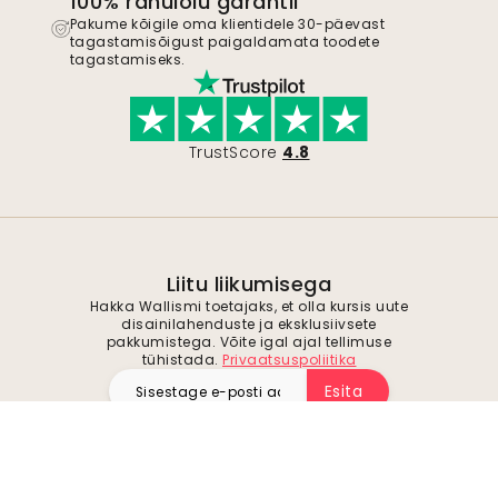
100% rahulolu garantii
Pakume kõigile oma klientidele 30-päevast
tagastamisõigust paigaldamata toodete
tagastamiseks.
TrustScore
4.8
Liitu liikumisega
Hakka Wallismi toetajaks, et olla kursis uute
disainilahenduste ja eksklusiivsete
pakkumistega. Võite igal ajal tellimuse
tühistada.
Privaatsuspoliitika
Esita
Jälgi meid inspiratsiooni ja tulevaste
pakkumiste saamiseks