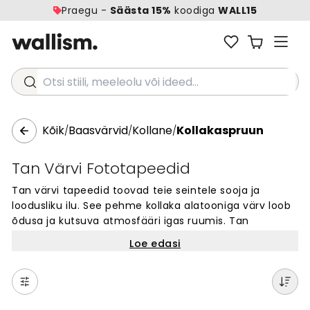
Praegu -
Säästa 15%
koodiga
WALL15
Otsi stiili, meeleolu või ideed...
Kõik
Baasvärvid
Kollane
Kollakaspruun
/
/
/
Tan Värvi Fototapeedid
Tan värvi tapeedid toovad teie seintele sooja ja
loodusliku ilu. See pehme kollaka alatooniga värv loob
õdusa ja kutsuva atmosfääri igas ruumis. Tan
värvitooni tapeedid on populaarsed nii kaasaegsetes
Loe edasi
kui ka klassikalistes kodudes, pakkudes ajatut elegantsi
ja soojust. Need tapeedid sobivad ideaalselt elutuppa,
magamistuppa või töökabinetti, luues rahuliku tausta,
mis täiendab iga sisekujundusstiili. Avastage meie