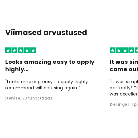
Viimased arvustused
Looks amazing easy to apply
It was si
highly…
came ou
"Looks amazing easy to apply highly
"It was simp
recommend will be using again "
perfectly! T
was excellen
Denise
,
23 tundi tagasi
Deringer
,
1 