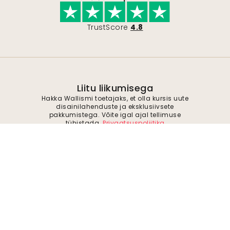
TrustScore
4.8
Liitu liikumisega
Hakka Wallismi toetajaks, et olla kursis uute
disainilahenduste ja eksklusiivsete
pakkumistega. Võite igal ajal tellimuse
tühistada.
Privaatsuspoliitika
Esita
Jälgi meid inspiratsiooni ja tulevaste
pakkumiste saamiseks