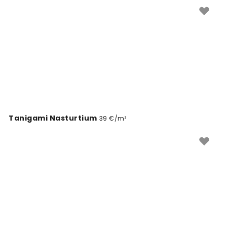
annavad teie kodule uue ilme.
Tanigami Nasturtium
39 €/m²