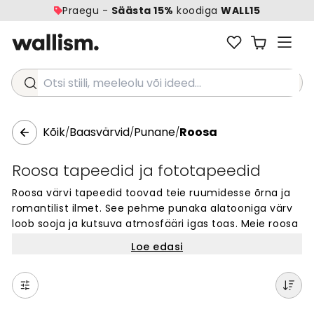
Praegu -
Säästa 15%
koodiga
WALL15
Otsi stiili, meeleolu või ideed...
Kõik
Baasvärvid
Punane
Roosa
/
/
/
Roosa tapeedid ja fototapeedid
Roosa värvi tapeedid toovad teie ruumidesse õrna ja
romantilist ilmet. See pehme punaka alatooniga värv
loob sooja ja kutsuva atmosfääri igas toas. Meie roosa
värvi tapeedid on trendikad ja kaasaegsed, sobides
Loe edasi
suurepäraselt erinevatesse ruumidesse. Need
tapeedid lisavad seinale elegantset värviküllust,
muutes kodu hubasemaks ja isikupärasemaks.
Avastage kvaliteetsed roosa värvi seinakatted, mis