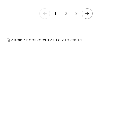
1
2
3
>
Kõik
>
Baasvärvid
>
Lilla
>
Lavendel