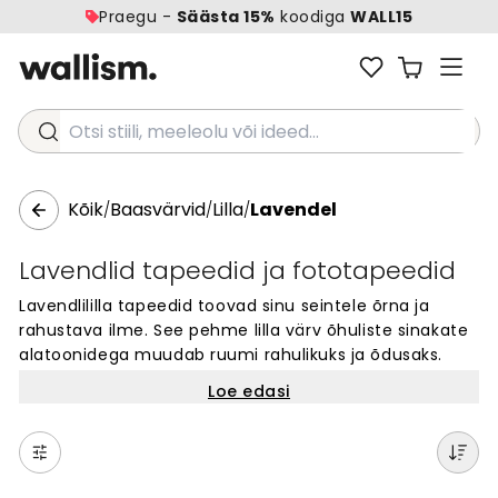
Praegu -
Säästa 15%
koodiga
WALL15
Otsi stiili, meeleolu või ideed...
Kõik
Baasvärvid
Lilla
Lavendel
/
/
/
Lavendlid tapeedid ja fototapeedid
Lavendlililla tapeedid toovad sinu seintele õrna ja
rahustava ilme. See pehme lilla värv õhuliste sinakate
alatoonidega muudab ruumi rahulikuks ja õdusaks.
Lavendlililla tapeedid on populaarsed
Loe edasi
magamistubades ja elutubades, kus need loovad
harmoonilise õhkkonna. See ajatu värv sobib ideaalselt
nii kaasaegsesse kui ka klassikalisse interjööri.
Lavendlililla on eriti trendikas kevadel ja suvel, kuid