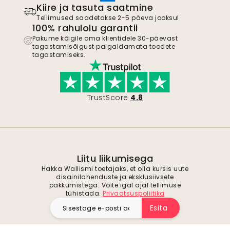
Kiire ja tasuta saatmine
Tellimused saadetakse 2-5 päeva jooksul.
100% rahulolu garantii
Pakume kõigile oma klientidele 30-päevast
tagastamisõigust paigaldamata toodete
tagastamiseks.
TrustScore
4.8
Liitu liikumisega
Hakka Wallismi toetajaks, et olla kursis uute
disainilahenduste ja eksklusiivsete
pakkumistega. Võite igal ajal tellimuse
tühistada.
Privaatsuspoliitika
Esita