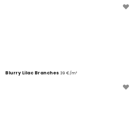
pakub soojust ja elegantsi aastaringselt. Lisa oma
kodule rahulikku ilu lavendlililla tapeetidega.
Blurry Lilac Branches
39 €/m²