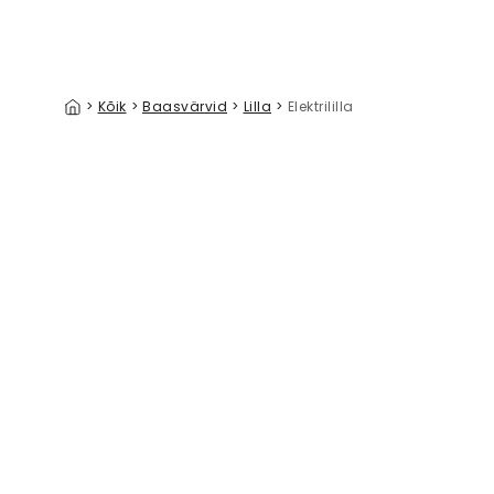
>
Kõik
>
Baasvärvid
>
Lilla
>
Elektrililla