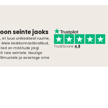
oon seinte jaoks
 et luua unikaalseid ruume,
i. Meie keskkonnasõbralikud,
TrustScore
4.8
oted on mõõtude järgi
t teie seintele. Nautige
ellimustele ja avastage oma
Kiire ja tasuta saatmine
Tellimused saadetakse 2-5 päeva jooksul.