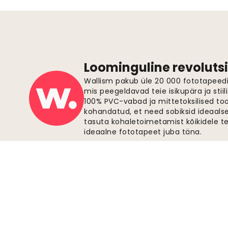
Loominguline revolutsi
Wallism pakub üle 20 000 fototapeedi,
mis peegeldavad teie isikupära ja stiil
100% PVC-vabad ja mittetoksilised to
kohandatud, et need sobiksid ideaalsel
tasuta kohaletoimetamist kõikidele t
ideaalne fototapeet juba täna.
Turvalised maksed