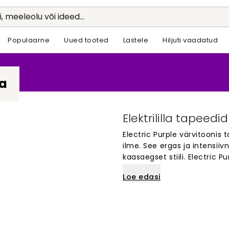
li, meeleolu või ideed...
Populaarne
Uued tooted
Lastele
Hiljuti vaadatud
la
Elektrililla tapeed
Electric Purple värvitoonis 
ilme. See ergas ja intensiivn
kaasaegset stiili. Electric 
soovitakse luua dünaamilist
Loe edasi
pakuvad silmapaistvat kont
suurepäraselt aktsentseina
luksuslike ja unikaalsete t