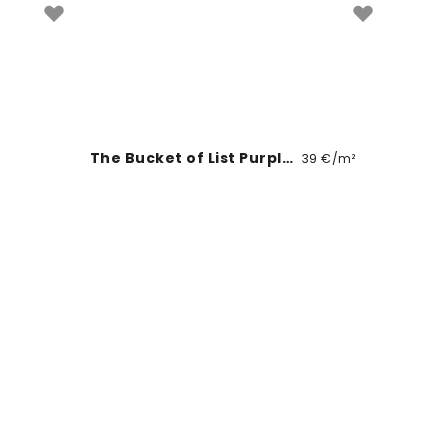
The Bucket of List Purple Peach
39 €/m²
Boat Sunset
39 €/m²
Mystical Fortune VII
39 €/m²
€/m²