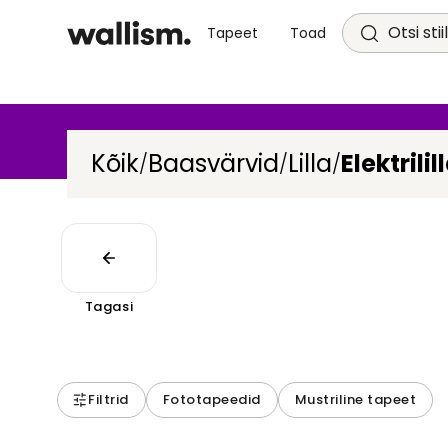
Otsi stii
Tapeet
Toad
Kõik
Baasvärvid
Lilla
Elektrilil
/
/
/
Tagasi
Filtrid
Fototapeedid
Mustriline tapeet