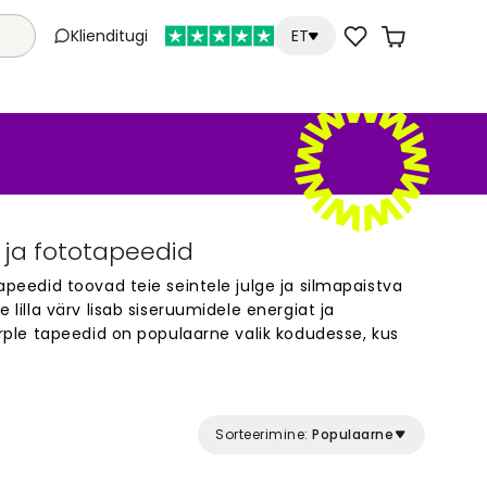
Klienditugi
ET
id ja fototapeedid
tapeedid toovad teie seintele julge ja silmapaistva
e lilla värv lisab siseruumidele energiat ja
Purple tapeedid on populaarne valik kodudesse, kus
 ja isikupärast atmosfääri. Need tapeedid
rasti neutraalsete toonidega ning sobivad
le või kogu ruumi kujundamiseks. Avastage nende
apeetide võlu oma kodus.
Sorteerimine:
Populaarne