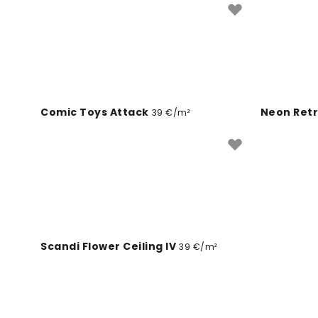
Comic Toys Attack
Neon Ret
39 €/m²
Purple Pa
Scandi Flower Ceiling IV
39 €/m²
Manhattan Beach Sunset
Urban Bl
39 €/m²
Purple Metropolis
39 €/m²