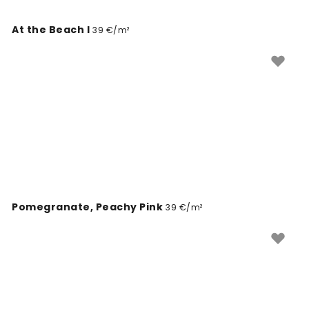
At the Beach I
39 €/m²
Pomegranate, Peachy Pink
39 €/m²