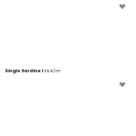
on populaarne valik, mis ühendab klassikalise ilu ja
kaasaegse disaini teie kodu seintel.
Single Sardine I
39 €/m²