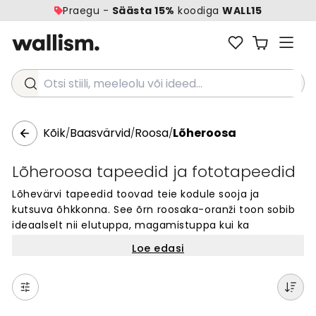
Praegu -
Säästa 15%
koodiga
WALL15
Otsi stiili, meeleolu või ideed...
Kõik
Baasvärvid
Roosa
Lõheroosa
/
/
/
Lõheroosa tapeedid ja fototapeedid
Lõhevärvi tapeedid toovad teie kodule sooja ja
kutsuva õhkkonna. See õrn roosaka-oranži toon sobib
ideaalselt nii elutuppa, magamistuppa kui ka
söögituppa. Lõhevärv loob seintel rahustava ja
Loe edasi
harmoonilise meeleolu, pakkudes pehmet, kuid
mõjuvat tausta teie sisekujundusele. See värv
täiendab eriti hästi neutraalseid toone, lisades ruumile
sügavust ja iseloomu. Kvaliteetsed lõhevärvi tapeedid