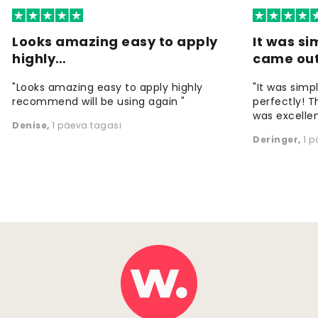
Looks amazing easy to apply
It was si
highly…
came ou
"Looks amazing easy to apply highly
"It was simp
recommend will be using again "
perfectly! T
was excellen
Denise
,
1 päeva tagasi
Deringer
,
1 