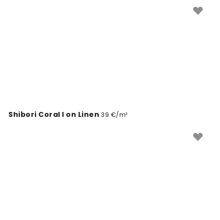
ja silmatorkavaks. Lisage oma kodule julget iseloomu
Punch roosa värvi tapeetidega.
Shibori Coral I on Linen
39 €/m²