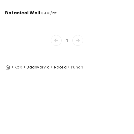
Botanical Wall
39 €/m²
1
>
Kõik
>
Baasvärvid
>
Roosa
>
Punch