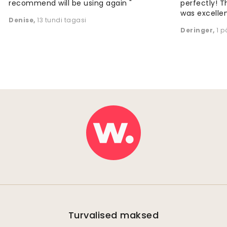
recommend will be using again "
perfectly! T
was excellen
Denise
,
13 tundi tagasi
Deringer
,
1 
Turvalised maksed