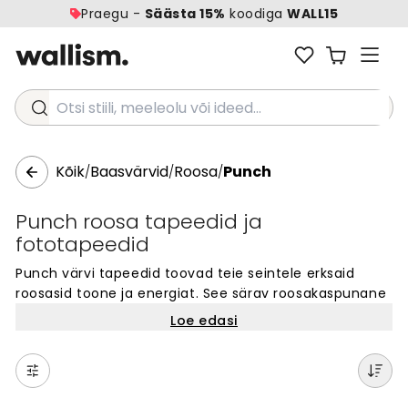
Praegu -
Säästa 15%
koodiga
WALL15
Otsi stiili, meeleolu või ideed...
Kõik
Baasvärvid
Roosa
Punch
/
/
/
Punch roosa tapeedid ja
fototapeedid
Punch värvi tapeedid toovad teie seintele erksaid
roosasid toone ja energiat. See särav roosakaspunane
varjund muudab ruumi rõõmsaks ja elavaks. Punch
Loe edasi
tapeedid sobivad hästi lastele mõeldud ruumidesse,
aga ka elutubadesse ja magamistubadesse, kus
soovite lisada värvikat meeleolu. Need tapeedid on
populaarsed, sest muudavad ruumi kohe kaasaegseks