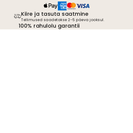
Kiire ja tasuta saatmine
Tellimused saadetakse 2-5 päeva jooksul.
100% rahulolu garantii
Pakume kõigile oma klientidele 30-päevast
tagastamisõigust paigaldamata toodete
tagastamiseks.
TrustScore
4.8
Liitu liikumisega
Hakka Wallismi toetajaks, et olla kursis uute
disainilahenduste ja eksklusiivsete
pakkumistega. Võite igal ajal tellimuse
tühistada.
Privaatsuspoliitika
Esita