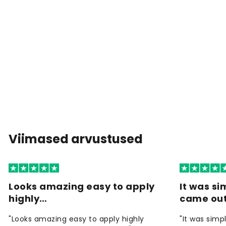
Viimased arvustused
Looks amazing easy to apply
It was si
highly…
came ou
"Looks amazing easy to apply highly
"It was simp