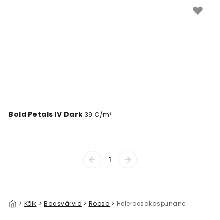
Hele lõhevärvi tapeedid on ajatu, trendikas valik, mis
jääb alati stiilseks.
Bold Petals IV Dark
39 €/m²
1
>
Kõik
>
Baasvärvid
>
Roosa
>
Heleroosakaspunane