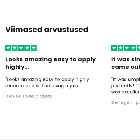
Viimased arvustused
Looks amazing easy to apply
It was si
highly…
came ou
"Looks amazing easy to apply highly
"It was simp
recommend will be using again "
perfectly! T
was excellen
Denise
,
1 päeva tagasi
Deringer
,
1 