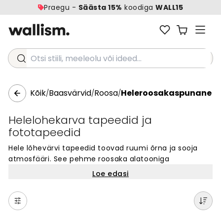
Praegu -
Säästa 15%
koodiga
WALL15
Otsi stiili, meeleolu või ideed...
Kõik
Baasvärvid
Roosa
Heleroosakaspunane
/
/
/
Helelohekarva tapeedid ja
fototapeedid
Hele lõhevärvi tapeedid toovad ruumi õrna ja sooja
atmosfääri. See pehme roosaka alatooniga
värvivarjund loob rahulikku ja kutsuva meeleolu igas
Loe edasi
toas. Hele lõhevärv on täiuslik valik magamistuppa või
elutuppa, pakkudes peenust ilma liigse intensiivsuseta.
See värv sobib hästi nii moodsasse kui ka klassikalisse
sisekujundusse, andes seintele kerge ja õhulise ilme.