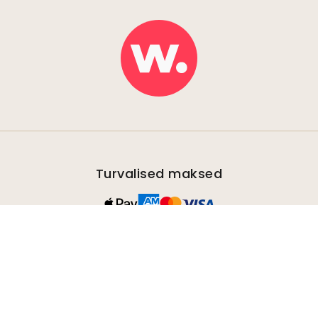
Turvalised maksed
Kiire ja tasuta saatmine
Tellimused saadetakse 2-5 päeva jooksul.
100% rahulolu garantii
Pakume kõigile oma klientidele 30-päevast
tagastamisõigust paigaldamata toodete
tagastamiseks.