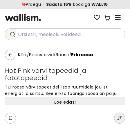
Praegu -
Säästa 15%
koodiga
WALL15
Otsi stiili, meeleolu või ideed...
Kõik
Baasvärvid
Roosa
Erkroosa
/
/
/
Hot Pink värvi tapeedid ja
fototapeedid
Tuliroosa värv tapeetidel lisab ruumidele jõulist
energiat ja särtsu. See erksa tooniga roosa on palju
intensiivsem kui tavaline roosa, pakkudes ruumile
Loe edasi
pilkupüüdvat ja moodsat ilmet. Tuliroosa tapeedid on
ideaalsed, kui soovid luua keskkonda, mis on täis kirge
ja isikupära. Need sobivad suurepäraselt
magamistuppa, elutuppa või igasse ruumi, kus soovid