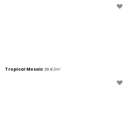
lisada julget värviaktsenti. Vali tuliroosa tapeedid ja
muuda oma kodu ruumid silmapaistvalt elavaks.
Tropical Mosaic
39 €/m²