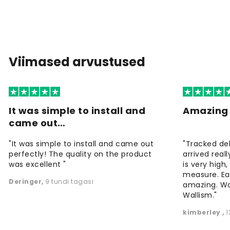
Viimased arvustused
It was simple to install and
Amazing 
came out…
"It was simple to install and came out
"Tracked de
perfectly! The quality on the product
arrived reall
was excellent "
is very high
measure. Eas
Deringer
,
9 tundi tagasi
amazing. W
Wallism."
kimberley
,
1