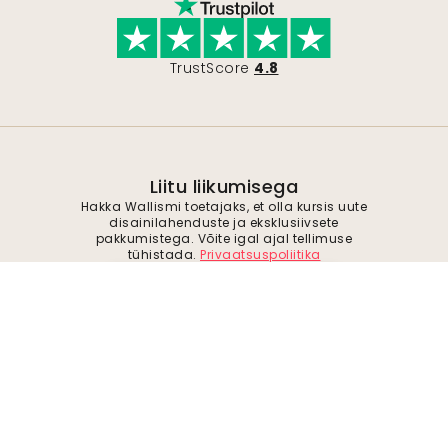
TrustScore
4.8
Liitu liikumisega
Hakka Wallismi toetajaks, et olla kursis uute
disainilahenduste ja eksklusiivsete
pakkumistega. Võite igal ajal tellimuse
tühistada.
Privaatsuspoliitika
Esita
Jälgi meid inspiratsiooni ja tulevaste
pakkumiste saamiseks