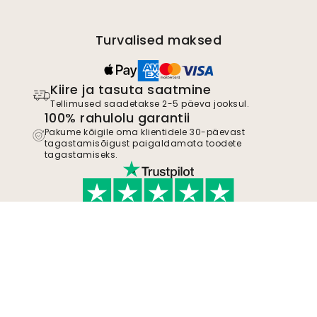
Turvalised maksed
Kiire ja tasuta saatmine
Tellimused saadetakse 2-5 päeva jooksul.
100% rahulolu garantii
Pakume kõigile oma klientidele 30-päevast
tagastamisõigust paigaldamata toodete
tagastamiseks.
TrustScore
4.8
Liitu liikumisega
Hakka Wallismi toetajaks, et olla kursis uute