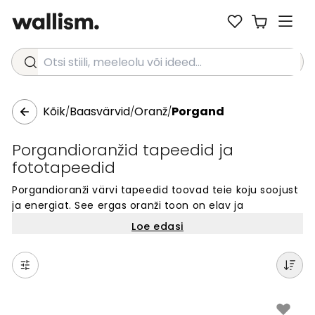
Otsi stiili, meeleolu või ideed...
Kõik
Baasvärvid
Oranž
Porgand
/
/
/
Porgandioranžid tapeedid ja
fototapeedid
Porgandioranži värvi tapeedid toovad teie koju soojust
ja energiat. See ergas oranži toon on elav ja
rõõmsameelne, muutes ruumid kohe päikeselisemaks.
Loe edasi
Porgandioranž on ideaalne värv kutsuvate ja soojade
kodude loomiseks. See värvikas toon sobib
suurepäraselt elutubadesse või igasse ruumi, kus
soovite lisada optimismi. Porgandioranži tapeedid
annavad teie seintele energilise ja värske ilme.