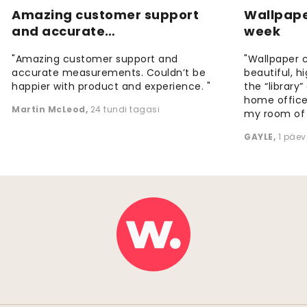
Amazing customer support
Wallpape
and accurate…
week
"Amazing customer support and
"Wallpaper 
accurate measurements. Couldn’t be
beautiful, h
happier with product and experience. "
the “library
home office
Martin McLeod
,
24 tundi tagasi
my room of d
GAYLE
,
1 päev