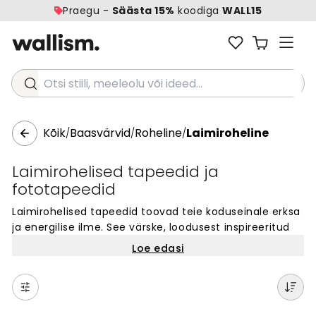
Praegu -
Säästa 15%
koodiga
WALL15
Otsi stiili, meeleolu või ideed...
Kõik
Baasvärvid
Roheline
Laimiroheline
/
/
/
Laimirohelised tapeedid ja
fototapeedid
Laimirohelised tapeedid toovad teie koduseinale erksa
ja energilise ilme. See värske, loodusest inspireeritud
värv lisab ruumi vitaalsust ja rõõmsat meeleolu.
Loe edasi
Laimiroheline on silmatorkav, kuid mitte liiga
intensiivne värv, mis sobib ideaalselt nii aktsentseinale
kui ka terviklikuks kujunduseks. Meie
tapeedikollektsiooni laimirohelised toonid on täiuslik