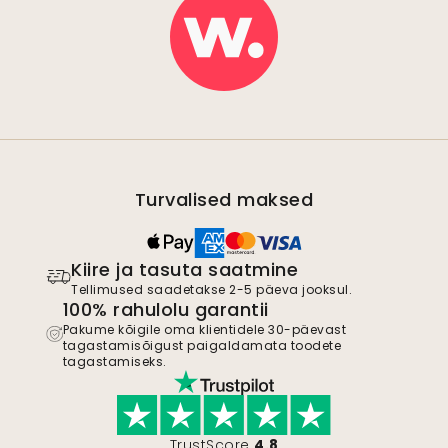
Turvalised maksed
Kiire ja tasuta saatmine
Tellimused saadetakse 2-5 päeva jooksul.
100% rahulolu garantii
Pakume kõigile oma klientidele 30-päevast
tagastamisõigust paigaldamata toodete
tagastamiseks.
TrustScore
4.8