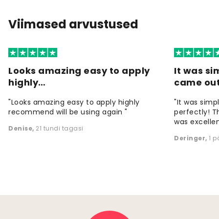
Viimased arvustused
Looks amazing easy to apply
It was si
highly…
came ou
"Looks amazing easy to apply highly
"It was simp
recommend will be using again "
perfectly! T
was excellen
Denise
,
21 tundi tagasi
Deringer
,
1 