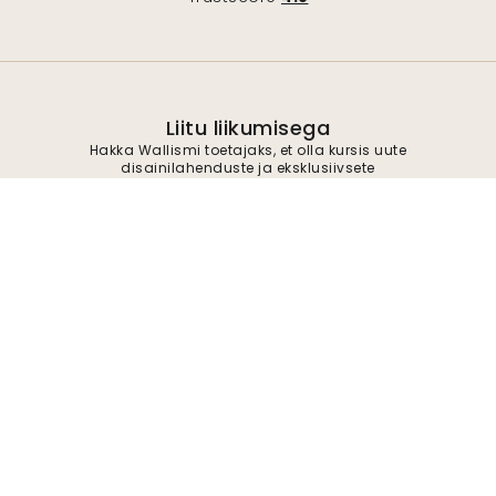
Liitu liikumisega
Hakka Wallismi toetajaks, et olla kursis uute
disainilahenduste ja eksklusiivsete
pakkumistega. Võite igal ajal tellimuse
tühistada.
Privaatsuspoliitika
Esita
Jälgi meid inspiratsiooni ja tulevaste
pakkumiste saamiseks