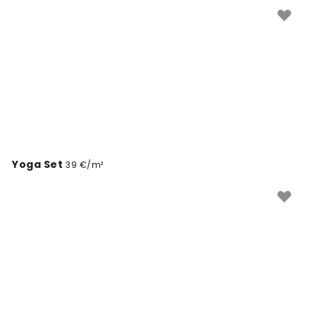
valik, kui soovite oma kodus looduslähedast ja
kaasaegset atmosfääri luua. See erksalt roheline värv
toob tuppa kevade värskuse ja loob positiivse
õhkkonna kõigis ruumides.
Yoga Set
39 €/m²