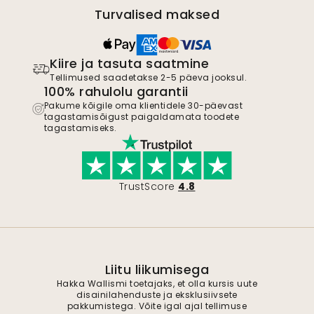
Turvalised maksed
Kiire ja tasuta saatmine
Tellimused saadetakse 2-5 päeva jooksul.
100% rahulolu garantii
Pakume kõigile oma klientidele 30-päevast
tagastamisõigust paigaldamata toodete
tagastamiseks.
TrustScore
4.8
Liitu liikumisega
Hakka Wallismi toetajaks, et olla kursis uute
disainilahenduste ja eksklusiivsete
pakkumistega. Võite igal ajal tellimuse