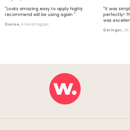
"Looks amazing easy to apply highly
"It was simp
recommend will be using again "
perfectly! T
was excellen
Denise
,
4 tundi tagasi
Deringer
,
20 