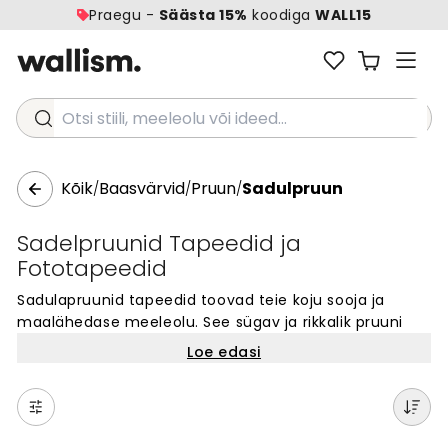
Praegu -
Säästa 15%
koodiga
WALL15
Otsi stiili, meeleolu või ideed...
Kõik
Baasvärvid
Pruun
Sadulpruun
/
/
/
Sadelpruunid Tapeedid ja
Fototapeedid
Sadulapruunid tapeedid toovad teie koju sooja ja
maalähedase meeleolu. See sügav ja rikkalik pruuni
värvivarjund loob ruumides hubase ja klassikalise
Loe edasi
atmosfääri. Sadulapruun värv sobib suurepäraselt
rustikaalsesse või traditsioonilisse sisekujundusse,
täiendades ideaalselt puidust mööblit ja soojades
toonides tekstiile. Vali sadulapruunid tapeedid oma