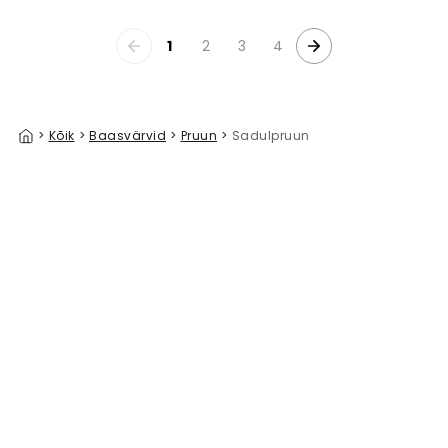
1
2
3
4
>
Kõik
>
Baasvärvid
>
Pruun
>
Sadulpruun