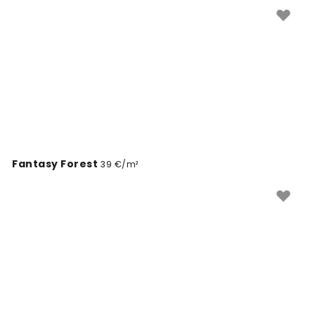
seintele, kui soovid ajatut ja elegantset lahendust, mis
püsib moes olenemata aastaajast. Need tapeedid
annavad teie kodule maitseka ja kutsuva ilme.
Fantasy Forest
39 €/m²