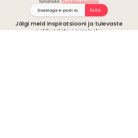
tühistada.
Privaatsuspoliitika
Esita
Jälgi meid inspiratsiooni ja tulevaste
pakkumiste saamiseks
Ettevõte
kohta
Keskkond
Ettevõtte päringud
Küpsised