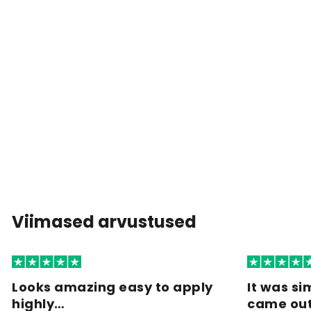
Viimased arvustused
Looks amazing easy to apply
It was si
highly…
came ou