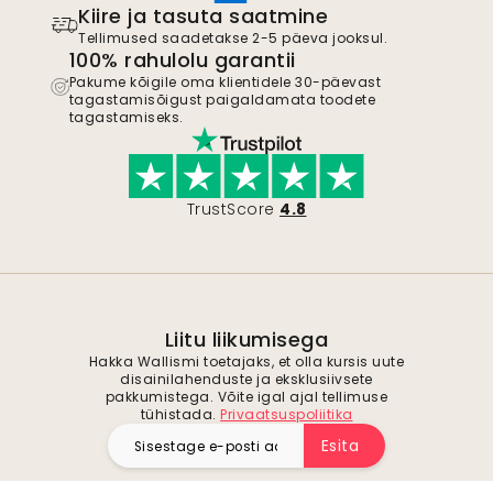
Kiire ja tasuta saatmine
Tellimused saadetakse 2-5 päeva jooksul.
100% rahulolu garantii
Pakume kõigile oma klientidele 30-päevast
tagastamisõigust paigaldamata toodete
tagastamiseks.
TrustScore
4.8
Liitu liikumisega
Hakka Wallismi toetajaks, et olla kursis uute
disainilahenduste ja eksklusiivsete
pakkumistega. Võite igal ajal tellimuse
tühistada.
Privaatsuspoliitika
Esita