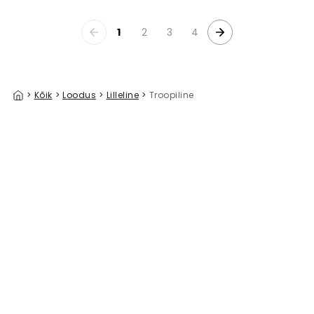
1
2
3
4
>
Kõik
>
Loodus
>
Lilleline
>
Troopiline