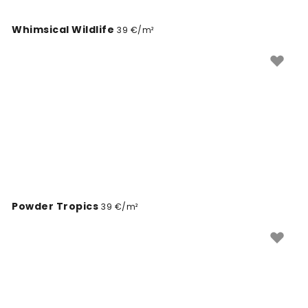
Whimsical Wildlife
39 €/m²
Powder Tropics
39 €/m²