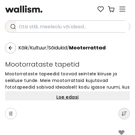
Otsi stiili, meeleolu või ideed...
Kõik
Kultuur
Sõidukid
Mootorrattad
/
/
/
Mootorrataste tapetid
Mootorrataste tapeedid toovad seintele kiiruse ja
seikluse tunde. Meie mootorrattaid kujutavad
fototapeedid sobivad ideaalselt kodu igasse ruumi, kus
soovid luua julgeid ja dünaamilisi seinu. Vali
Loe edasi
klassikaliste või kaasaegsete mootorrataste hulgast
oma lemmik. Iga tapeedi saab tellida täpselt sinu
seina mõõdus. Kvaliteetsed seinakatted muudavad
ruumi välimuse täiesti uueks. Leia oma stiilile sobiv
mootorratta motiiv ja anna seintele ainulaadne
välimus.