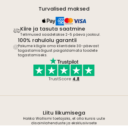
Turvalised maksed
Kiire ja tasuta saatmine
Tellimused saadetakse 2-5 päeva jooksul.
100% rahulolu garantii
Pakume kõigile oma klientidele 30-päevast
tagastamisõigust paigaldamata toodete
tagastamiseks.
TrustScore
4.8
Liitu liikumisega
Hakka Wallismi toetajaks, et olla kursis uute
disainilahenduste ja eksklusiivsete
pakkumistega. Võite igal ajal tellimuse