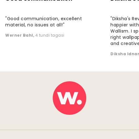
"Good communication, excellent
"Diksha's Re
material, no issues at all!"
happier wit
Wallism. I s
Werner Bahl
,
4 tundi tagasi
right wallp
and creative
Diksha Idna