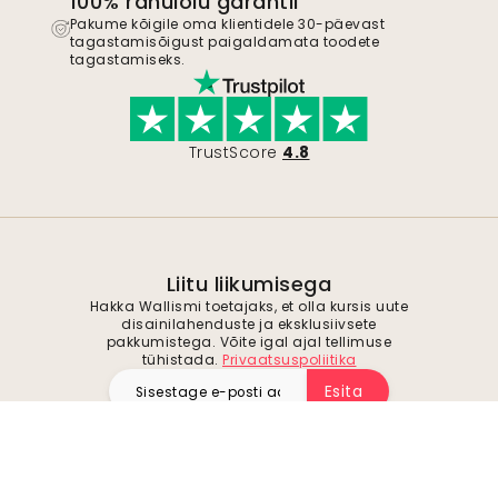
100% rahulolu garantii
Pakume kõigile oma klientidele 30-päevast
tagastamisõigust paigaldamata toodete
tagastamiseks.
TrustScore
4.8
Liitu liikumisega
Hakka Wallismi toetajaks, et olla kursis uute
disainilahenduste ja eksklusiivsete
pakkumistega. Võite igal ajal tellimuse
tühistada.
Privaatsuspoliitika
Esita
Jälgi meid inspiratsiooni ja tulevaste
pakkumiste saamiseks