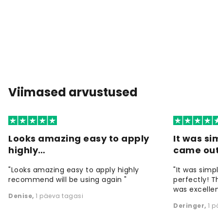
Viimased arvustused
Looks amazing easy to apply
It was si
highly…
came ou
"Looks amazing easy to apply highly
"It was simp
recommend will be using again "
perfectly! T
was excellen
Denise
,
1 päeva tagasi
Deringer
,
1 