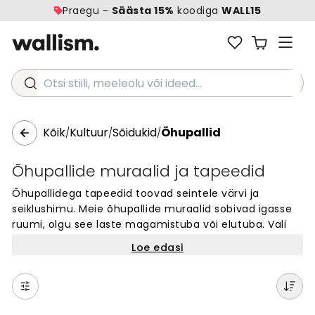
Praegu -
Säästa 15%
koodiga
WALL15
Otsi stiili, meeleolu või ideed...
Kõik
Kultuur
Sõidukid
Õhupallid
/
/
/
Õhupallide muraalid ja tapeedid
Õhupallidega tapeedid toovad seintele värvi ja
seiklushimu. Meie õhupallide muraalid sobivad igasse
ruumi, olgu see laste magamistuba või elutuba. Vali
laiast valikust erinevaid disaine – alates realistlikest
Loe edasi
kujutistest kuni kunstiliste mustriteni. Kõik seinamaalid
on valmistatud kvaliteetsest materjalist ja sobivad
ideaalselt aktsendiseinale. Loo oma kodu jaoks
ainulaadne välimus õhupalliteemaliste tapeetidega,