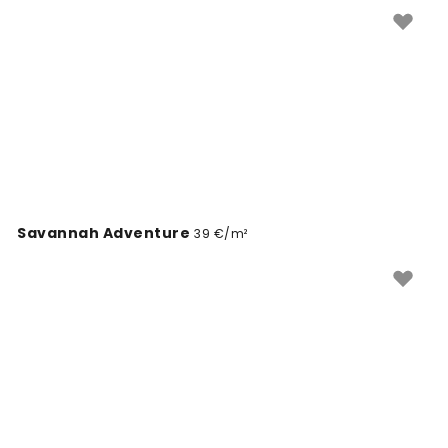
mis muudavad ruumi kohe huvitavamaks ja ilusamaks.
Savannah Adventure
39 €/m²