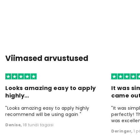
Viimased arvustused
Looks amazing easy to apply
It was si
highly…
came ou
"Looks amazing easy to apply highly
"It was simp
recommend will be using again "
perfectly! T
was excellen
Denise
,
18 tundi tagasi
Deringer
,
1 