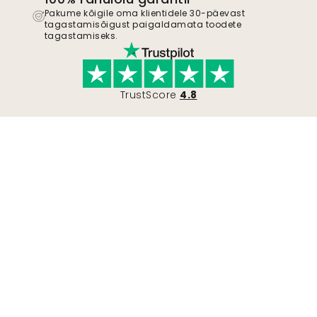
Pakume kõigile oma klientidele 30-päevast
tagastamisõigust paigaldamata toodete
tagastamiseks.
TrustScore
4.8
Liitu liikumisega
Hakka Wallismi toetajaks, et olla kursis uute
disainilahenduste ja eksklusiivsete
pakkumistega. Võite igal ajal tellimuse
tühistada.
Privaatsuspoliitika
Esita
Jälgi meid inspiratsiooni ja tulevaste
pakkumiste saamiseks