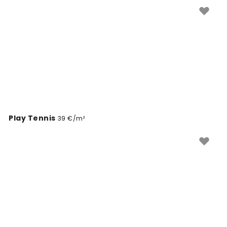
kollektsiooniga ja leia oma lemmik tennise seinakate.
Play Tennis
39 €/m²