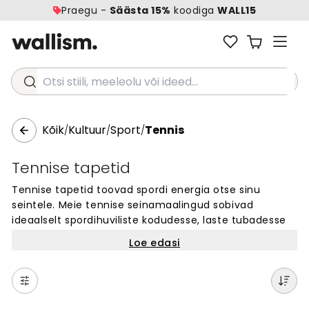
Praegu -
Säästa 15%
koodiga
WALL15
Otsi stiili, meeleolu või ideed...
Kõik
Kultuur
Sport
Tennis
/
/
/
Tennise tapetid
Tennise tapetid toovad spordi energia otse sinu
seintele. Meie tennise seinamaalingud sobivad
ideaalselt spordihuviliste kodudesse, laste tubadesse
või treeningsaalidesse. Vali tenniseväljakute, rekettide
Loe edasi
ja pallidega motiividest või dünaamilistest
mängustseenidest. Iga tapeedi saab tellida täpselt
sinu seina mõõtu. Lihtne paigaldada ja täiuslik viis
näidata oma armastust tennise vastu. Tutvu meie