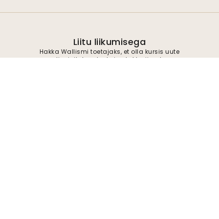
Liitu liikumisega
Hakka Wallismi toetajaks, et olla kursis uute
disainilahenduste ja eksklusiivsete
pakkumistega. Võite igal ajal tellimuse
tühistada.
Privaatsuspoliitika
Esita
Jälgi meid inspiratsiooni ja tulevaste
pakkumiste saamiseks