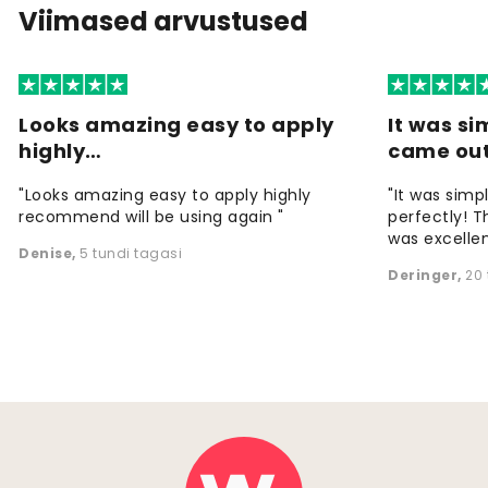
Viimased arvustused
Looks amazing easy to apply
It was si
highly…
came ou
"Looks amazing easy to apply highly
"It was simp
recommend will be using again "
perfectly! T
was excellen
Denise
,
5 tundi tagasi
Deringer
,
20 