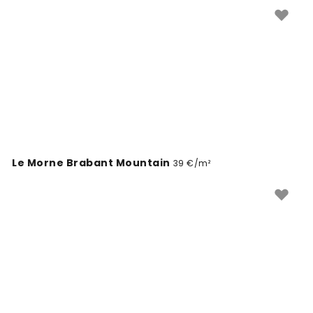
tehtud spetsiaalselt teie jaoks. Lihtne tellida ja kiire
kohaletoimetamine.
Le Morne Brabant Mountain
39 €/m²