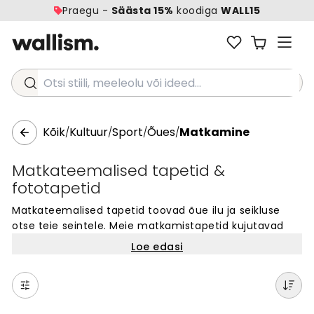
Praegu -
Säästa 15%
koodiga
WALL15
Otsi stiili, meeleolu või ideed...
Kõik
Kultuur
Sport
Õues
Matkamine
/
/
/
/
Matkateemalised tapetid &
fototapetid
Matkateemalised tapetid toovad õue ilu ja seikluse
otse teie seintele. Meie matkamistapetid kujutavad
mägesid, metsaradu ja loodusvaateid, mis muudavad
Loe edasi
ruumi värskemaks ja elavamaks. Ideaalsed kodu igasse
tuppa või kontorisse. Valige oma lemmikdisain meie
kollektsioonist ja looge seinad, mis inspireerivad
seiklusele. Wallism pakub kvaliteetseid tapette, mis on