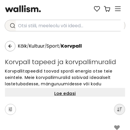
Otsi stiili, meeleolu või ideed...
Kõik
Kultuur
Sport
Korvpall
/
/
/
Korvpall tapeed ja korvpallimuralid
Korvpallitapeedid toovad spordi energia otse teie
seintele. Meie korvpallimuralid sobivad ideaalselt
lastetubadesse, mänguruumidesse või kodu
spordifännide seintele. Vali sadadest erinevatest
Loe edasi
disainidest – alates korvpalliväljakutest kuni mängijate
ja pallide kujunditeni. Kõik seinakatted on valmistatud
tellimuse järgi sinu seina mõõtude järgi. Lihtne
paigaldada ja täiuslik viis luua lahe sporditeemalise
ruumi. Sobib igasse ruumi, kus korvpalli armastatakse.