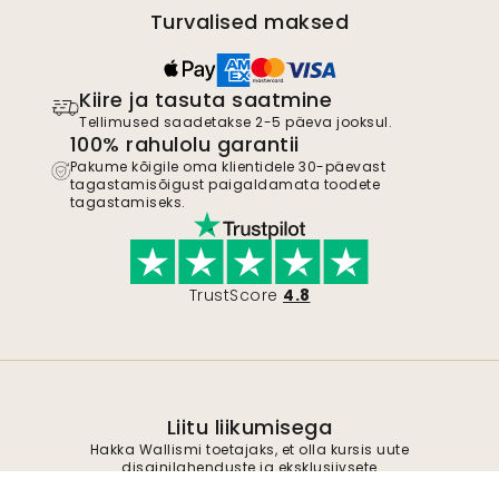
Turvalised maksed
Kiire ja tasuta saatmine
Tellimused saadetakse 2-5 päeva jooksul.
100% rahulolu garantii
Pakume kõigile oma klientidele 30-päevast
tagastamisõigust paigaldamata toodete
tagastamiseks.
TrustScore
4.8
Liitu liikumisega
Hakka Wallismi toetajaks, et olla kursis uute
disainilahenduste ja eksklusiivsete
pakkumistega. Võite igal ajal tellimuse