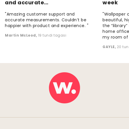
and accurate…
week
"Amazing customer support and
"Wallpaper 
accurate measurements. Couldn’t be
beautiful, h
happier with product and experience. "
the “library
home office
Martin McLeod
,
19 tundi tagasi
my room of d
GAYLE
,
20 tun