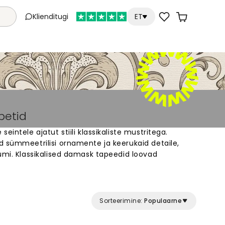
Klienditugi
ET
petid
eintele ajatut stiili klassikaliste mustritega.
d sümmeetrilisi ornamente ja keerukaid detaile,
umi. Klassikalised damask tapeedid loovad
uppa, magamistuppa või söögituppa. Valige meie
k damask muster ja muutke oma seinte ilme
eile, kes otsivad klassikalist ja ajatut disaini oma
Sorteerimine:
Populaarne