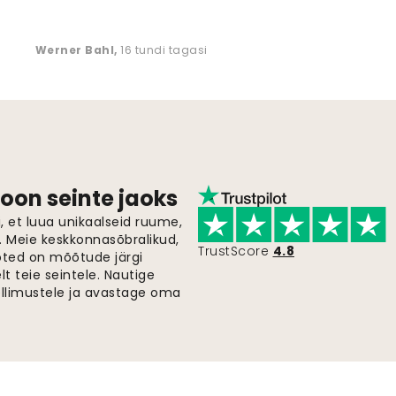
Werner Bahl
,
16 tundi tagasi
oon seinte jaoks
 et luua unikaalseid ruume,
i. Meie keskkonnasõbralikud,
TrustScore
4.8
oted on mõõtude järgi
t teie seintele. Nautige
ellimustele ja avastage oma