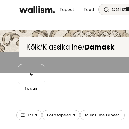
Otsi stii
Tapeet
Toad
Kõik
Klassikaline
Damask
/
/
Tagasi
Filtrid
Fototapeedid
Mustriline tapeet