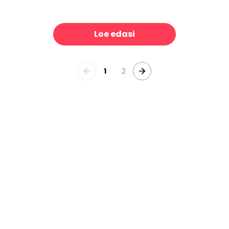
yond Measure
Didot Works II
39 €/m²
39 €/m²
Loe edasi
1
2