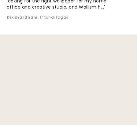
looking for the right wallpaper for my home
office and creative studio, and Wallism h..."
Diksha Idnani
,
17 tundi tagasi