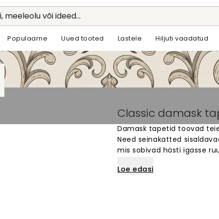
li, meeleolu või ideed...
Populaarne
Uued tooted
Lastele
Hiljuti vaadatud
Classic damask ta
Damask tapetid toovad teie s
Need seinakatted sisaldava
mis sobivad hästi igasse ru
rafineeritud välimuse elut
Loe edasi
laiast valikust oma lemmi
lihtsalt. Ideaalne lahendus n
koduseinale.