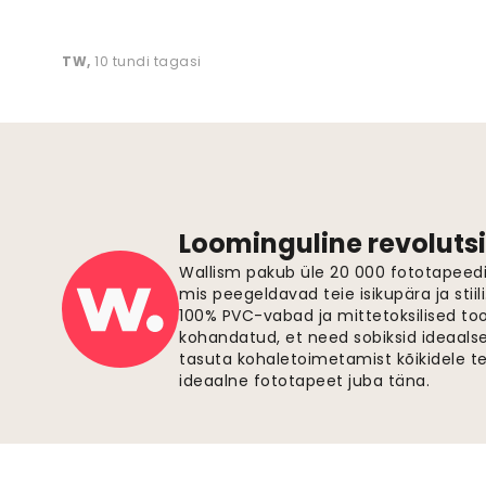
TW
,
10 tundi tagasi
Loominguline revolutsi
Wallism pakub üle 20 000 fototapeedi,
mis peegeldavad teie isikupära ja stiil
100% PVC-vabad ja mittetoksilised to
kohandatud, et need sobiksid ideaalsel
tasuta kohaletoimetamist kõikidele t
ideaalne fototapeet juba täna.