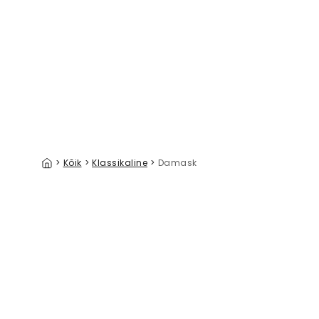
Gold Tapestry
Peace Be
39 €/m²
>
Kõik
>
Klassikaline
>
Damask